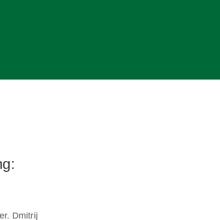
ng:
r. Dmitrij