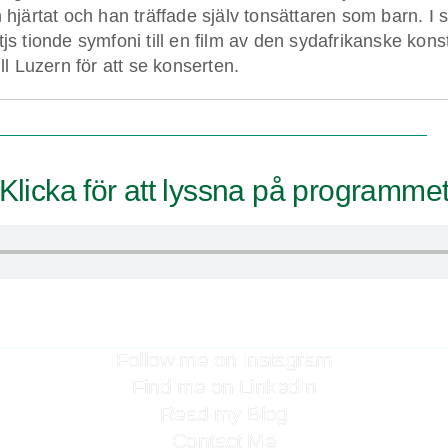
 hjärtat och han träffade själv tonsättaren som barn. I
js tionde symfoni till en film av den sydafrikanske kon
l Luzern för att se konserten.
Klicka för att lyssna på programmet
Follow me on Instagram
Find me on LinkedIn
Read my Blog
Contact Me