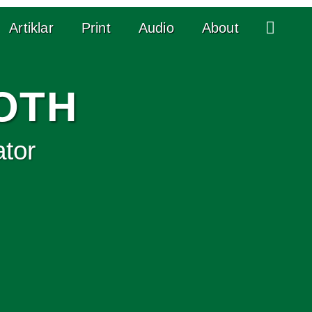
Searc
Artiklar
Print
Audio
About
OTH
ator